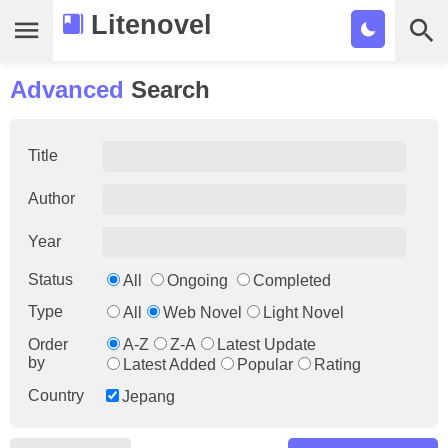
Litenovel
Advanced
Daftar Novel
Search
Tamat
Title
Genre
Author
Tags
Year
Bookmark
Status
All
Ongoing
Completed
Cari
Type
All
Web Novel
Light Novel
Order
A-Z
Z-A
Latest Update
by
Latest Added
Popular
Rating
Country
Jepang