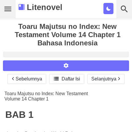
Litenovel
Daftar Novel
Toaru Majutsu no Index: New
Testament Volume 14 Chapter 1
Tamat
Bahasa Indonesia
Genre
Tags
Bookmark
Sebelumnya

Daftar Isi
Selanjutnya
Reader Settings
Cari
Font :
Toaru Majutsu no Index: New Testament
Volume 14 Chapter 1
Titillium Web
Arial
Times New Roman
Size :
BAB 1
A-
16
A+