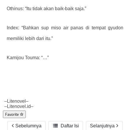
Othinus: “Itu tidak akan baik-baik saja.”
Index: “Bahkan sup miso air panas di tempat gyudon
memiliki lebih dari itu.”
Kamijou Touma: “…”
–Litenovel–
–Litenovel.id–
Favorite
Sebelumnya

Daftar Isi
Selanjutnya