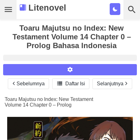
Litenovel
Daftar Novel
Toaru Majutsu no Index: New
Testament Volume 14 Chapter 0 –
Tamat
Prolog Bahasa Indonesia
Genre
Tags
Bookmark
Sebelumnya

Daftar Isi
Selanjutnya
Reader Settings
Cari
Font :
Toaru Majutsu no Index: New Testament
Volume 14 Chapter 0 – Prolog
Titillium Web
Arial
Times New Roman
Size :
A-
16
A+