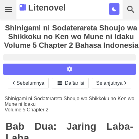
Litenovel
Shinigami ni Sodaterareta Shoujo wa
Daftar Novel
Shikkoku no Ken wo Mune ni Idaku
Tamat
Volume 5 Chapter 2 Bahasa Indonesia
Genre
Tags
Bookmark
Sebelumnya

Daftar Isi
Selanjutnya
Reader Settings
Cari
Font :
Shinigami ni Sodaterareta Shoujo wa Shikkoku no Ken wo
Mune ni Idaku
Titillium Web
Arial
Times New Roman
Volume 5 Chapter 2
Size :
Bab Dua: Jaring Laba-
A-
16
A+
Laba