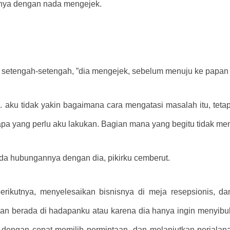
anya dengan nada mengejek.
etengah-setengah, ”dia mengejek, sebelum menuju ke papan b
aku tidak yakin bagaimana cara mengatasi masalah itu, tetap
pa yang perlu aku lakukan. Bagian mana yang begitu tidak m
k ada hubungannya dengan dia,
pikirku cemberut.
berikutnya, menyelesaikan bisnisnya di meja resepsionis, da
ahan berada di hadapanku atau karena dia hanya ingin menyibu
 dengan cepat memilih permintaan, dan melanjutkan perjala