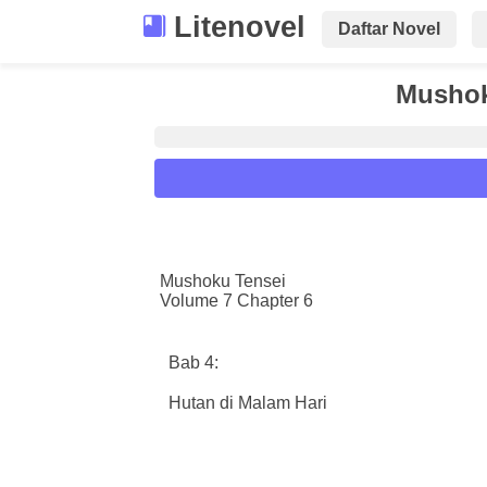
Litenovel
Daftar Novel
Mushok
Reader Settings
Font :
Mushoku Tensei
Volume 7 Chapter 6
Titillium Web
Arial
Times New 
Size :
Bab 4:
A-
16
A+
Hutan di Malam Hari