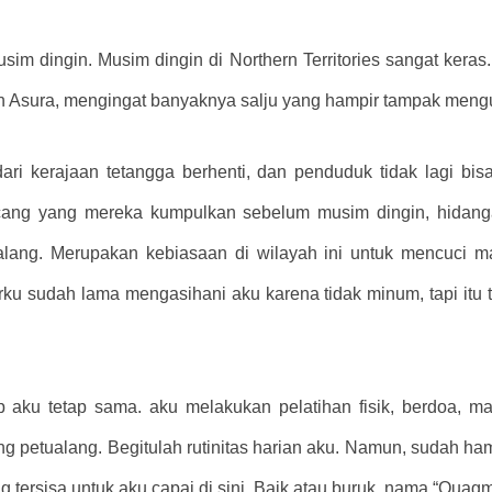
im dingin. Musim dingin di Northern Territories sangat keras.
aan Asura, mengingat banyaknya salju yang hampir tampak meng
 dari kerajaan tetangga berhenti, dan penduduk tidak lagi b
cang yang mereka kumpulkan sebelum musim dingin, hidanga
ualang. Merupakan kebiasaan di wilayah ini untuk mencuci
rku sudah lama mengasihani aku karena tidak minum, tapi itu ti
 aku tetap sama. aku melakukan pelatihan fisik, berdoa, m
 petualang. Begitulah rutinitas harian aku. Namun, sudah ha
g tersisa untuk aku capai di sini. Baik atau buruk, nama “Quag