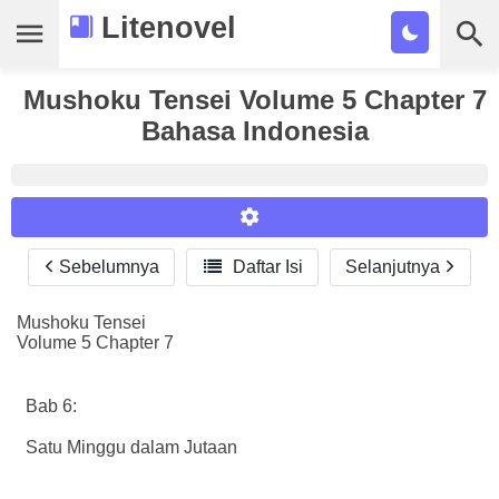
Litenovel
Mushoku Tensei Volume 5 Chapter 7
Daftar Novel
Bahasa Indonesia
Tamat
Genre
Tags
Sebelumnya

Daftar Isi
Selanjutnya
Reader Settings
Bookmark
Font :
Mushoku Tensei
Cari
Volume 5 Chapter 7
Titillium Web
Arial
Times New Roman
Size :
Bab 6:
A-
16
A+
Satu Minggu dalam Jutaan