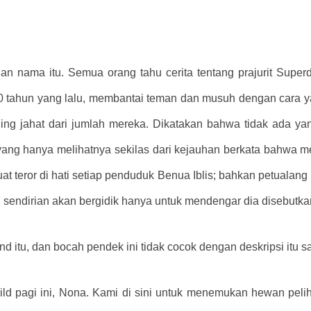
ngan nama itu. Semua orang tahu cerita tentang prajurit Sup
00 tahun yang lalu, membantai teman dan musuh dengan cara
ling jahat dari jumlah mereka. Dikatakan bahwa tidak ada y
ang hanya melihatnya sekilas dari kejauhan berkata bahwa mer
teror di hati setiap penduduk Benua Iblis; bahkan petualang
endirian akan bergidik hanya untuk mendengar dia disebutka
nd itu, dan bocah pendek ini tidak cocok dengan deskripsi itu s
ld pagi ini, Nona. Kami di sini untuk menemukan hewan peli