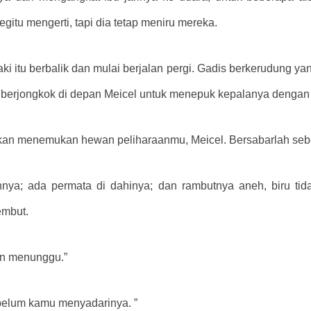
gitu mengerti, tapi dia tetap meniru mereka.
 itu berbalik dan mulai berjalan pergi. Gadis berkerudung yang
tu berjongkok di depan Meicel untuk menepuk kepalanya dengan
n menemukan hewan peliharaanmu, Meicel. Bersabarlah sebent
hnya; ada permata di dahinya; dan rambutnya aneh, biru tid
embut.
an menunggu.”
belum kamu menyadarinya. ”