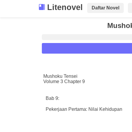
Litenovel
Daftar Novel
Mushok
Reader Settings
Font :
Mushoku Tensei
Volume 3 Chapter 9
Titillium Web
Arial
Times New 
Size :
Bab 9:
A-
16
A+
Pekerjaan Pertama: Nilai Kehidupan