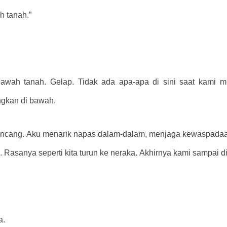
h tanah.”
ah tanah. Gelap. Tidak ada apa-apa di sini saat kami men
gkan di bawah.
encang. Aku menarik napas dalam-dalam, menjaga kewaspadaa
 Rasanya seperti kita turun ke neraka. Akhirnya kami sampai d
a.