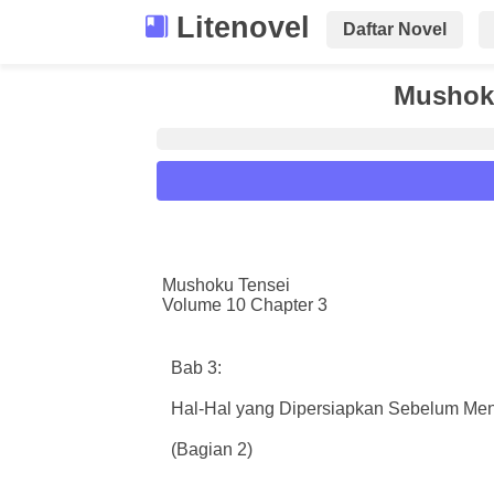
Litenovel
Daftar Novel
Mushoku
Reader Settings
Font :
Mushoku Tensei
Volume 10 Chapter 3
Titillium Web
Arial
Times New 
Size :
Bab 3:
A-
16
A+
Hal-Hal yang Dipersiapkan Sebelum Me
(Bagian 2)