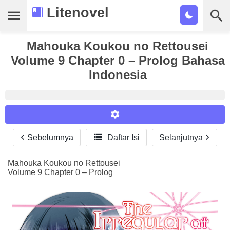
Litenovel
Daftar Novel
Mahouka Koukou no Rettousei
Volume 9 Chapter 0 – Prolog Bahasa
Tamat
Indonesia
Genre
Tags
Bookmark
Sebelumnya

Daftar Isi
Selanjutnya
Reader Settings
Cari
Font :
Mahouka Koukou no Rettousei
Volume 9 Chapter 0 – Prolog
Titillium Web
Arial
Times New Roman
Size :
A-
16
A+