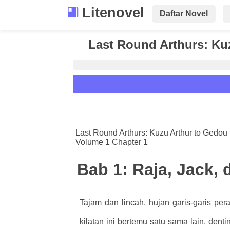
Litenovel
Daftar Novel
Last Round Arthurs: Ku
Reader Settings
Font :
Last Round Arthurs: Kuzu Arthur to Gedou 
Volume 1 Chapter 1
Titillium Web
Arial
Times New 
Size :
Bab 1: Raja, Jack, 
A-
16
A+
Tajam dan lincah, hujan garis-garis pe
kilatan ini bertemu satu sama lain, de