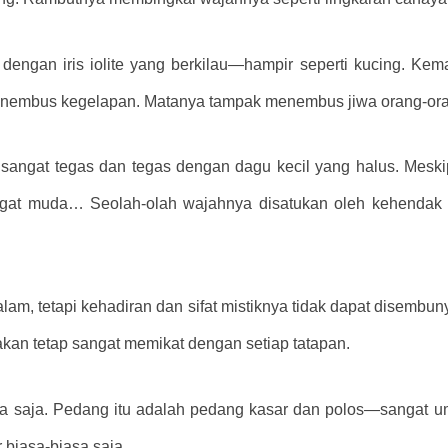
engan iris iolite yang berkilau—hampir seperti kucing. Kema
 menembus kegelapan. Matanya tampak menembus jiwa orang-ora
ya sangat tegas dan tegas dengan dagu kecil yang halus. Mes
t muda… Seolah-olah wajahnya disatukan oleh kehendak ilah
alam, tetapi kehadiran dan sifat mistiknya tidak dapat disembun
kan tetap sangat memikat dengan setiap tatapan.
a saja. Pedang itu adalah pedang kasar dan polos—sangat u
r biasa-biasa saja.