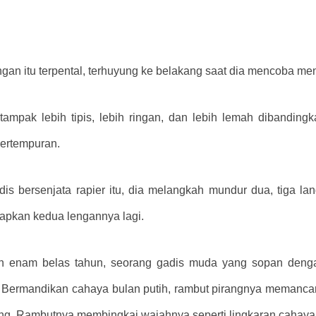
an itu terpental, terhuyung ke belakang saat dia mencoba m
 tampak lebih tipis, lebih ringan, dan lebih lemah dibandin
pertempuran.
dis bersenjata rapier itu, dia melangkah mundur dua, tiga 
apkan kedua lengannya lagi.
in enam belas tahun, seorang gadis muda yang sopan deng
Bermandikan cahaya bulan putih, rambut pirangnya memancark
ng. Rambutnya membingkai wajahnya seperti lingkaran cahaya