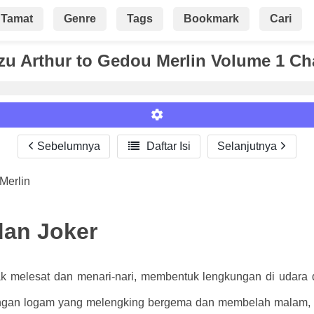
Tamat
Genre
Tags
Bookmark
Cari
zu Arthur to Gedou Merlin Volume 1 Ch
Sebelumnya

Daftar Isi
Selanjutnya
Merlin
Roman
dan Joker
rak melesat dan menari-nari, membentuk lengkungan di udara d
ntingan logam yang melengking bergema dan membelah malam, 