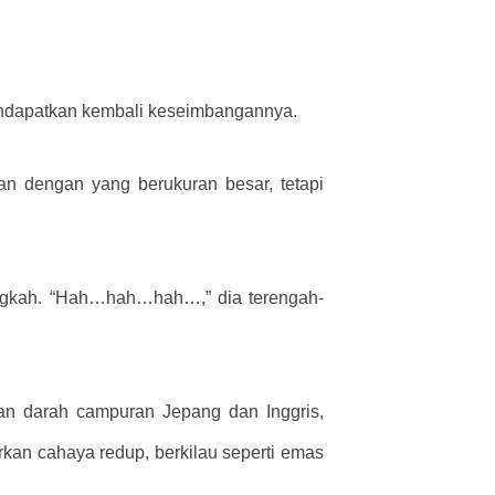
endapatkan kembali keseimbangannya.
gkan dengan yang berukuran besar, tetapi
langkah. “Hah…hah…hah…,” dia terengah-
an darah campuran Jepang dan Inggris,
an cahaya redup, berkilau seperti emas
.