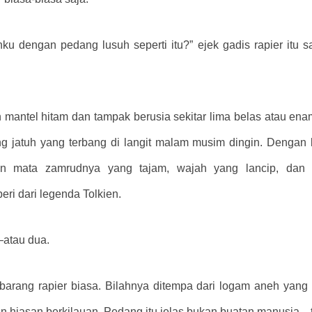
u dengan pedang lusuh seperti itu?” ejek gadis rapier itu
n mantel hitam dan tampak berusia sekitar lima belas atau e
 jatuh yang terbang di langit malam musim dingin. Dengan ku
gan mata zamrudnya yang tajam, wajah yang lancip, dan ku
ri dari legenda Tolkien.
—atau dua.
embarang rapier biasa. Bilahnya ditempa dari logam aneh yan
n hiasan berkilauan. Pedang itu jelas bukan buatan manusia—te