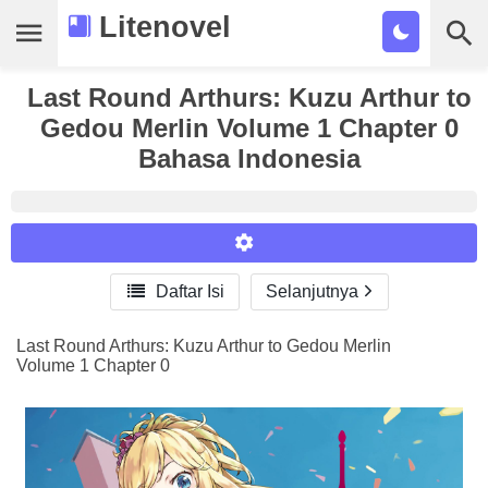
Litenovel
Last Round Arthurs: Kuzu Arthur to
Daftar Novel
Gedou Merlin Volume 1 Chapter 0
Tamat
Bahasa Indonesia
Genre
Tags
Bookmark

Daftar Isi
Selanjutnya
Reader Settings
Cari
Font :
Last Round Arthurs: Kuzu Arthur to Gedou Merlin
Volume 1 Chapter 0
Titillium Web
Arial
Times New Roman
Size :
A-
16
A+