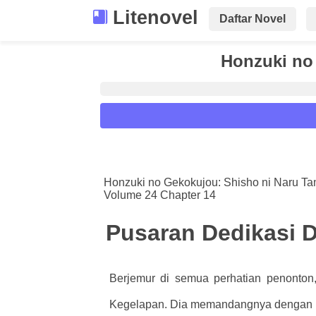
Litenovel
Daftar Novel
Honzuki no
Reader Settings
Font :
Honzuki no Gekokujou: Shisho ni Naru T
Volume 24 Chapter 14
Titillium Web
Arial
Times New 
Size :
Pusaran Dedikasi D
A-
16
A+
Berjemur di semua perhatian penonton,
Kegelapan. Dia memandangnya dengan me