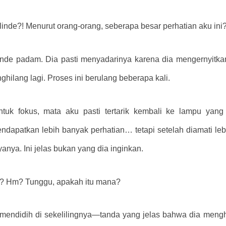
inde?! Menurut orang-orang, seberapa besar perhatian aku ini?
linde padam. Dia pasti menyadarinya karena dia mengernyitkan
ilang lagi. Proses ini berulang beberapa kali.
uk fokus, mata aku pasti tertarik kembali ke lampu yang b
patkan lebih banyak perhatian… tetapi setelah diamati lebih
anya. Ini jelas bukan yang dia inginkan.
? Hm? Tunggu, apakah itu mana?
mendidih di sekelilingnya—tanda yang jelas bahwa dia mengh