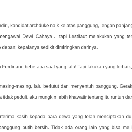
ri, kandidat archduke naik ke atas panggung, lengan panjang
engawal Dewi Cahaya… tapi Lestilaut melakukan yang terba
e depan; kepalanya sedikit dimiringkan darinya.
rdinand beberapa saat yang lalu! Tapi lakukan yang terbaik, 
masing-masing, lalu berlutut dan menyentuh panggung. Gera
a tidak peduli. aku mungkin lebih khawatir tentang itu runtuh da
terima kasih kepada para dewa yang telah menciptakan duni
 panggung putih bersih. Tidak ada orang lain yang bisa meli