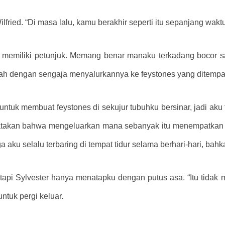
ried. “Di masa lalu, kamu berakhir seperti itu sepanjang waktu
ak memiliki petunjuk. Memang benar manaku terkadang bocor
ernah dengan sengaja menyalurkannya ke feystones yang ditempa
k membuat feystones di sekujur tubuhku bersinar, jadi aku t
atakan bahwa mengeluarkan mana sebanyak itu menempatkan 
a aku selalu terbaring di tempat tidur selama berhari-hari, ba
tapi Sylvester hanya menatapku dengan putus asa. “Itu tidak 
ntuk pergi keluar.