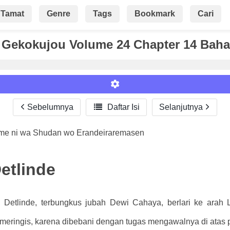
Tamat
Genre
Tags
Bookmark
Cari
 Gekokujou Volume 24 Chapter 14 Baha
Sebelumnya

Daftar Isi
Selanjutnya
ame ni wa Shudan wo Erandeiraremasen
Roman
etlinde
 Detlinde, terbungkus jubah Dewi Cahaya, berlari ke arah L
ringis, karena dibebani dengan tugas mengawalnya di atas 