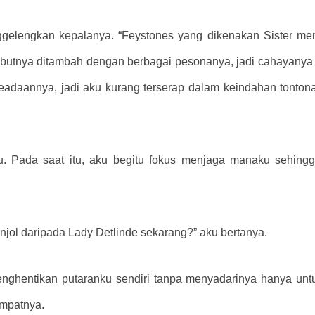
elengkan kepalanya. “Feystones yang dikenakan Sister memili
mbutnya ditambah dengan berbagai pesonanya, jadi cahayanya ja
 keadaannya, jadi aku kurang terserap dalam keindahan tonton
ku. Pada saat itu, aku begitu fokus menjaga manaku sehin
jol daripada Lady Detlinde sekarang?” aku bertanya.
nghentikan putaranku sendiri tanpa menyadarinya hanya untu
empatnya.