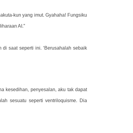
Gakuta-kun yang imut. Gyahaha! Fungsiku
haraan AI.”
i saat seperti ini. ‘Berusahalah sebaik
na kesedihan, penyesalan, aku tak dapat
ah sesuatu seperti ventriloquisme. Dia