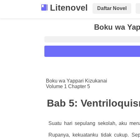
Litenovel
Daftar Novel
Boku wa Yap
Reader Settings
Font :
Boku wa Yappari Kizukanai
Volume 1 Chapter 5
Titillium Web
Arial
Times New 
Size :
Bab 5: Ventriloqui
A-
16
A+
Suatu hari sepulang sekolah, aku men
Rupanya, kekuatanku tidak cukup. Sep