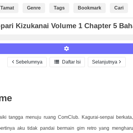
Tamat
Genre
Tags
Bookmark
Cari
pari Kizukanai Volume 1 Chapter 5 Bah
Sebelumnya

Daftar Isi
Selanjutnya
Roman
sme
aiki tangga menuju ruang ComClub. Kagurai-senpai berkata
ertinya aku tidak pandai bermain gim retro yang menghar