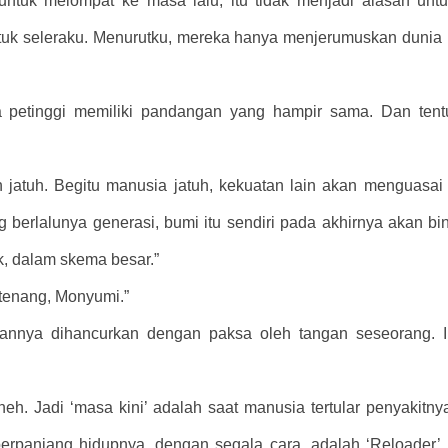
untuk melompat ke masa lalu, itu tidak menjadi alasan un
tuk seleraku. Menurutku, mereka hanya menjerumuskan dunia
 petinggi memiliki pandangan yang hampir sama. Dan tentu
atuh. Begitu manusia jatuh, kekuatan lain akan menguasai pl
g berlalunya generasi, bumi itu sendiri pada akhirnya akan bi
k, dalam skema besar.”
tenang, Monyumi.”
annya dihancurkan dengan paksa oleh tangan seseorang. In
eh. Jadi ‘masa kini’ adalah saat manusia tertular penyakitn
rpanjang hidupnya, dengan segala cara, adalah ‘Reloader’,