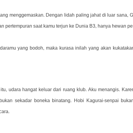
yang menggemaskan. Dengan lidah paling jahat di luar sana, 
 pertempuran saat kamu terjun ke Dunia B3, hanya hewan peli
udaramu yang bodoh, maka kurasa inilah yang akan kukatakan d
u, udara hangat keluar dari ruang klub. Aku menangis. Kare
ukan sekadar boneka binatang. Hobi Kagurai-senpai bukanl
cara.