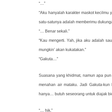
“…”
“Aku hanyalah karakter maskot kecilmu 
satu-satunya adalah memberimu dukungan
“… Benar sekali.”
“Kau mengerti. Yah, jika aku adalah sa
mungkin’ akan kukatakan.”
“Gakuta…”
Suasana yang khidmat, namun apa pun it
menahan air mataku. Jadi Gakuta-kun b
hanya… butuh seseorang untuk diajak bi
“… hik.”