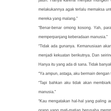
jatuh. Hanya karena menjadi mungkin 
melakukannya agak terlalu memaksa un
mereka yang malang.”
“Benar-benar omong kosong. Yah, para
memperpanjang keberadaan manusia.”
“Tidak ada gunanya. Kemanusiaan akan j
menjadi kekuatan berikutnya. Dan seirin
Hanya itu yang ada di sana. Tidak banya
“Ya ampun, astaga, aku bermain dengan 
“Tapi bahkan aku tidak akan membiark
manusia.”
“Kau mengatakan hal-hal yang paling an
orang yang mati-matian berusaha mempe