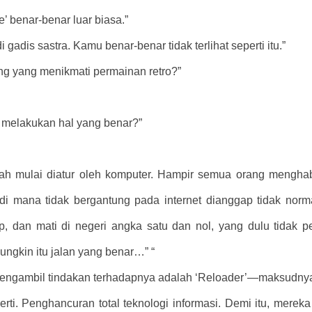
e’ benar-benar luar biasa.”
adis sastra. Kamu benar-benar tidak terlihat seperti itu.”
ang yang menikmati permainan retro?”
r melakukan hal yang benar?”
ah mulai diatur oleh komputer. Hampir semua orang menghabi
 di mana tidak bergantung pada internet dianggap tidak norm
, dan mati di negeri angka satu dan nol, yang dulu tidak 
ungkin itu jalan yang benar…” “
n mengambil tindakan terhadapnya adalah ‘Reloader’—maksudnya
ti. Penghancuran total teknologi informasi. Demi itu, merek