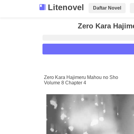
Litenovel
Daftar Novel
Zero Kara Hajim
Reader Settings
Font :
Zero Kara Hajimeru Mahou no Sho
Volume 8 Chapter 4
Titillium Web
Arial
Times New 
Size :
A-
16
A+