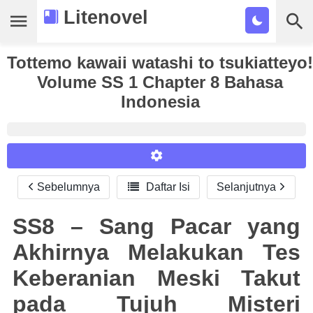
Litenovel
Tottemo kawaii watashi to tsukiatteyo!
Daftar Novel
Volume SS 1 Chapter 8 Bahasa
Tamat
Indonesia
Genre
Tags
Bookmark
Sebelumnya

Daftar Isi
Selanjutnya
Reader Settings
Cari
Font :
SS8 – Sang Pacar yang
Titillium Web
Arial
Times New Roman
Akhirnya Melakukan Tes
Size :
Keberanian Meski Takut
A-
16
A+
pada Tujuh Misteri