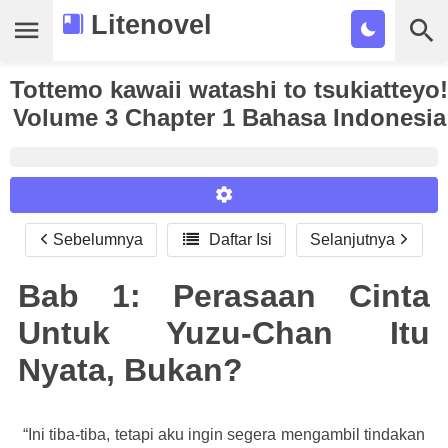
Litenovel
Tottemo kawaii watashi to tsukiatteyo!
Daftar Novel
Volume 3 Chapter 1 Bahasa Indonesia
Tamat
Genre
Tags
Sebelumnya

Daftar Isi
Selanjutnya
Reader Settings
Bookmark
Font :
Bab 1: Perasaan Cinta
Cari
Titillium Web
Arial
Times New Roman
Untuk Yuzu-Chan Itu
Size :
Nyata, Bukan?
A-
16
A+
“Ini tiba-tiba, tetapi aku ingin segera mengambil tindakan