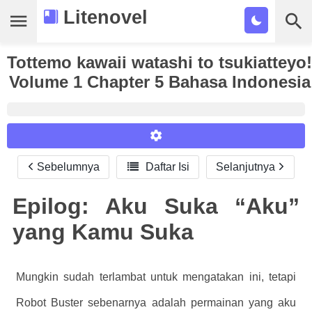
Litenovel
Tottemo kawaii watashi to tsukiatteyo!
Daftar Novel
Volume 1 Chapter 5 Bahasa Indonesia
Tamat
Genre
Tags
Sebelumnya

Daftar Isi
Selanjutnya
Reader Settings
Bookmark
Font :
Epilog: Aku Suka “Aku”
Cari
Titillium Web
Arial
Times New Roman
yang Kamu Suka
Size :
A-
16
A+
Mungkin sudah terlambat untuk mengatakan ini, tetapi
Robot Buster sebenarnya adalah permainan yang aku