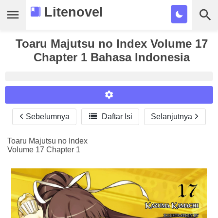
Litenovel
Toaru Majutsu no Index Volume 17
Daftar Novel
Chapter 1 Bahasa Indonesia
Tamat
Genre
Tags
Sebelumnya

Daftar Isi
Selanjutnya
Reader Settings
Bookmark
Font :
Toaru Majutsu no Index
Cari
Volume 17 Chapter 1
Titillium Web
Arial
Times New Roman
Size :
A-
16
A+