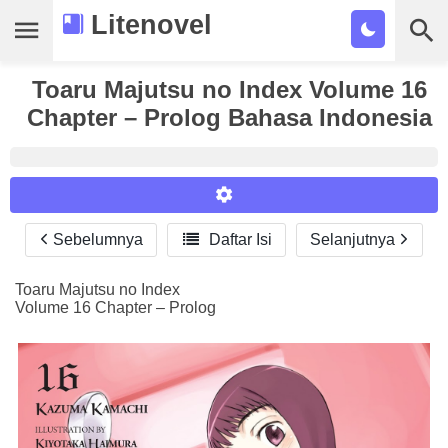
Litenovel
Toaru Majutsu no Index Volume 16
Daftar Novel
Chapter – Prolog Bahasa Indonesia
Tamat
Genre
Tags
Sebelumnya

Daftar Isi
Selanjutnya
Reader Settings
Bookmark
Font :
Toaru Majutsu no Index
Cari
Volume 16 Chapter – Prolog
Titillium Web
Arial
Times New Roman
Size :
A-
16
A+