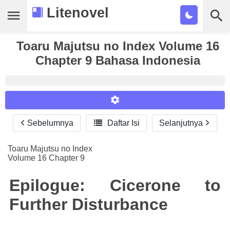
Litenovel
Toaru Majutsu no Index Volume 16
Daftar Novel
Chapter 9 Bahasa Indonesia
Tamat
Genre
Tags
Sebelumnya

Daftar Isi
Selanjutnya
Reader Settings
Bookmark
Font :
Toaru Majutsu no Index
Cari
Volume 16 Chapter 9
Titillium Web
Arial
Times New Roman
Size :
Epilogue: Cicerone to
A-
16
A+
Further Disturbance