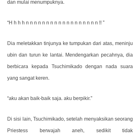
dan mulai menumpuknya.
“H h h h n n n n n n n n n n n n n n n n n n !! ”
Dia meletakkan tinjunya ke tumpukan dari atas, meninju
ubin dan turun ke lantai. Mendengarkan pecahnya, dia
berbicara kepada Tsuchimikado dengan nada suara
yang sangat keren.
“aku akan baik-baik saja. aku berpikir.”
Di sisi lain, Tsuchimikado, setelah menyaksikan seorang
Priestess berwajah aneh, sedikit tidak