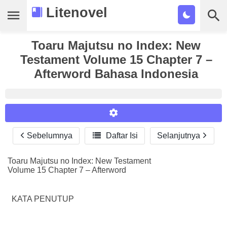
Litenovel
Daftar Novel
Toaru Majutsu no Index: New
Testament Volume 15 Chapter 7 –
Tamat
Afterword Bahasa Indonesia
Genre
Tags
Bookmark
Sebelumnya

Daftar Isi
Selanjutnya
Reader Settings
Cari
Font :
Toaru Majutsu no Index: New Testament
Volume 15 Chapter 7 – Afterword
Titillium Web
Arial
Times New Roman
Size :
KATA PENUTUP
A-
16
A+