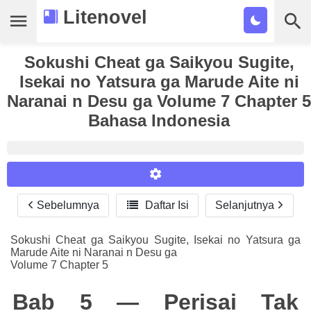
Litenovel
Sokushi Cheat ga Saikyou Sugite,
Daftar Novel
Isekai no Yatsura ga Marude Aite ni
Tamat
Naranai n Desu ga Volume 7 Chapter 5
Bahasa Indonesia
Genre
Tags
Bookmark
Sebelumnya

Daftar Isi
Selanjutnya
Reader Settings
Cari
Font :
Sokushi Cheat ga Saikyou Sugite, Isekai no Yatsura ga
Marude Aite ni Naranai n Desu ga
Titillium Web
Arial
Times New Roman
Volume 7 Chapter 5
Size :
Bab 5 — Perisai Tak
A-
16
A+