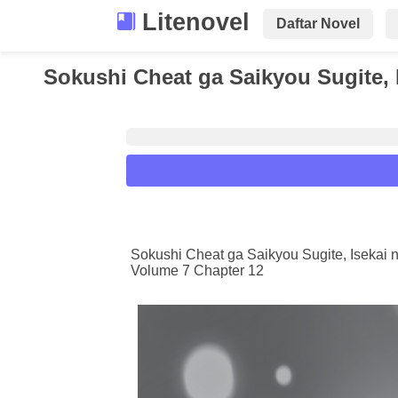
Litenovel
Daftar Novel
Sokushi Cheat ga Saikyou Sugite, 
Reader Settings
Font :
Sokushi Cheat ga Saikyou Sugite, Isekai 
Volume 7 Chapter 12
Titillium Web
Arial
Times New 
Size :
A-
16
A+