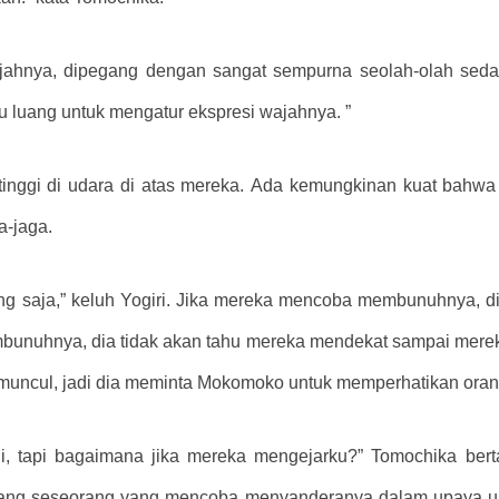
ajahnya, dipegang dengan sangat sempurna seolah-olah sedan
tu luang untuk mengatur ekspresi wajahnya. ”
tinggi di udara di atas mereka. Ada kemungkinan kuat bahwa
a-jaga.
ng saja,” keluh Yogiri. Jika mereka mencoba membunuhnya, di
embunuhnya, dia tidak akan tahu mereka mendekat sampai mereka
 muncul, jadi dia meminta Mokomoko untuk memperhatikan orang
 tapi bagaimana jika mereka mengejarku?” Tomochika berta
tentang seseorang yang mencoba menyanderanya dalam upaya u