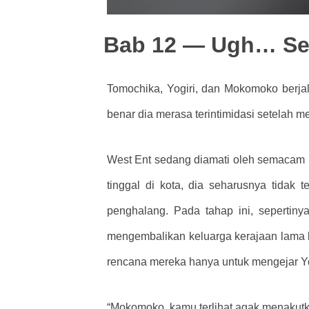
Bab 12 — Ugh… Sep
Tomochika, Yogiri, dan Mokomoko berja
benar dia merasa terintimidasi setelah me
West Ent sedang diamati oleh semacam k
tinggal di kota, dia seharusnya tidak 
penghalang. Pada tahap ini, sepertin
mengembalikan keluarga kerajaan lama 
rencana mereka hanya untuk mengejar Yo
“Mokomoko, kamu terlihat agak menakutk