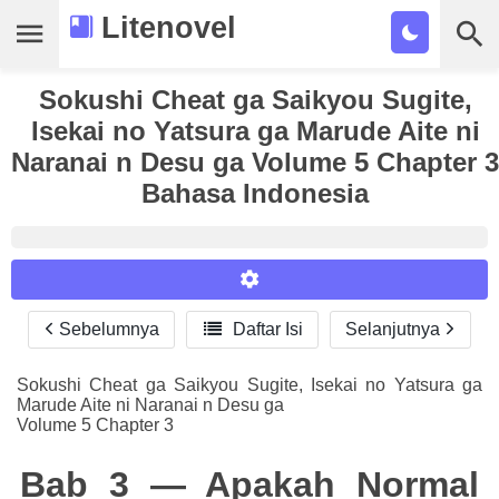
Litenovel
Sokushi Cheat ga Saikyou Sugite,
Daftar Novel
Isekai no Yatsura ga Marude Aite ni
Tamat
Naranai n Desu ga Volume 5 Chapter 3
Bahasa Indonesia
Genre
Tags
Bookmark
Sebelumnya

Daftar Isi
Selanjutnya
Reader Settings
Cari
Font :
Sokushi Cheat ga Saikyou Sugite, Isekai no Yatsura ga
Marude Aite ni Naranai n Desu ga
Titillium Web
Arial
Times New Roman
Volume 5 Chapter 3
Size :
Bab 3 — Apakah Normal
A-
16
A+