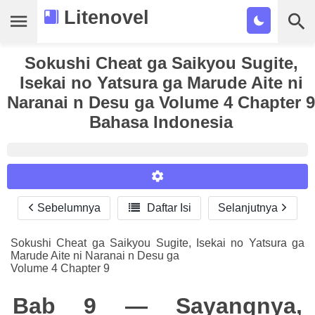
Litenovel
Sokushi Cheat ga Saikyou Sugite,
Daftar Novel
Isekai no Yatsura ga Marude Aite ni
Tamat
Naranai n Desu ga Volume 4 Chapter 9
Bahasa Indonesia
Genre
Tags
Bookmark
Sebelumnya

Daftar Isi
Selanjutnya
Reader Settings
Cari
Font :
Sokushi Cheat ga Saikyou Sugite, Isekai no Yatsura ga
Marude Aite ni Naranai n Desu ga
Titillium Web
Arial
Times New Roman
Volume 4 Chapter 9
Size :
Bab 9 — Sayangnya,
A-
16
A+