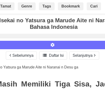
Tamat
Genre
Tags
Bookmark
Cari
Isekai no Yatsura ga Marude Aite ni Na
Bahasa Indonesia
Sebelumnya

Daftar Isi
Selanjutnya
no Yatsura ga Marude Aite ni Naranai n Desu ga
Roman
sih Memiliki Tiga Sisa, Ja