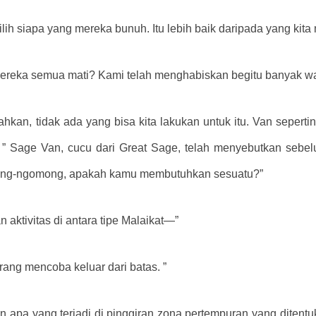
h siapa yang mereka bunuh. Itu lebih baik daripada yang kita m
ereka semua mati? Kami telah menghabiskan begitu banyak wa
kan, tidak ada yang bisa kita lakukan untuk itu. Van sepertiny
” Sage Van, cucu dari Great Sage, telah menyebutkan seb
ong-ngomong, apakah kamu membutuhkan sesuatu?”
an aktivitas di antara tipe Malaikat—”
orang mencoba keluar dari batas. ”
apa yang terjadi di pinggiran zona pertempuran yang ditentu