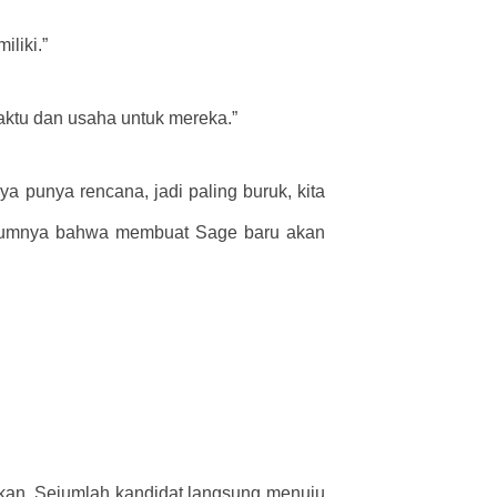
iliki.”
ktu dan usaha untuk mereka.”
a punya rencana, jadi paling buruk, kita
elumnya bahwa membuat Sage baru akan
kan. Sejumlah kandidat langsung menuju