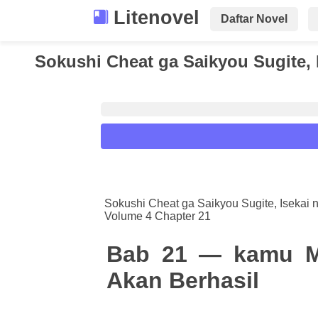
Litenovel
Daftar Novel
Sokushi Cheat ga Saikyou Sugite, 
Reader Settings
Font :
Sokushi Cheat ga Saikyou Sugite, Isekai 
Volume 4 Chapter 21
Titillium Web
Arial
Times New 
Size :
Bab 21 — kamu Ma
A-
16
A+
Akan Berhasil