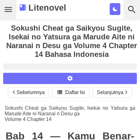
Litenovel
Sokushi Cheat ga Saikyou Sugite,
Daftar Novel
Isekai no Yatsura ga Marude Aite ni
Tamat
Naranai n Desu ga Volume 4 Chapter
14 Bahasa Indonesia
Genre
Tags
Bookmark
Sebelumnya

Daftar Isi
Selanjutnya
Reader Settings
Cari
Font :
Sokushi Cheat ga Saikyou Sugite, Isekai no Yatsura ga
Marude Aite ni Naranai n Desu ga
Titillium Web
Arial
Times New Roman
Volume 4 Chapter 14
Size :
Bab 14 — Kamu Benar-
A-
16
A+