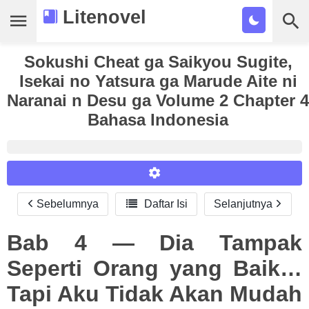
Litenovel
Sokushi Cheat ga Saikyou Sugite,
Daftar Novel
Isekai no Yatsura ga Marude Aite ni
Tamat
Naranai n Desu ga Volume 2 Chapter 4
Bahasa Indonesia
Genre
Tags
Bookmark
Sebelumnya

Daftar Isi
Selanjutnya
Reader Settings
Cari
Font :
Bab 4 — Dia Tampak
Titillium Web
Arial
Times New Roman
Seperti Orang yang Baik…
Size :
Tapi Aku Tidak Akan Mudah
A-
16
A+