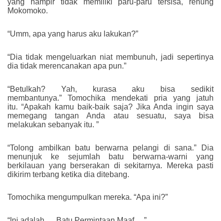
yang hampir tidak memiliki paru-paru tersisa,
renung
Mokomoko.
“Umm, apa yang harus aku lakukan?”
“Dia tidak mengeluarkan niat membunuh, jadi sepertinya
dia tidak merencanakan apa pun.”
“Betulkah? Yah, kurasa aku bisa sedikit
membantunya.” Tomochika mendekati pria yang jatuh
itu. “Apakah kamu baik-baik saja? Jika Anda ingin saya
memegang tangan Anda atau sesuatu, saya bisa
melakukan sebanyak itu. ”
“Tolong ambilkan batu berwarna pelangi di sana.” Dia
menunjuk ke sejumlah batu berwarna-warni yang
berkilauan yang berserakan di sekitarnya. Mereka pasti
dikirim terbang ketika dia ditebang.
Tomochika mengumpulkan mereka. “Apa ini?”
“Ini adalah … Batu Permintaan Maaf …”