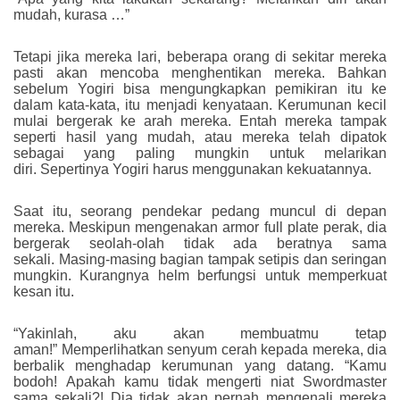
mudah, kurasa …”
Tetapi jika mereka lari, beberapa orang di sekitar mereka
pasti akan mencoba menghentikan mereka. Bahkan
sebelum Yogiri bisa mengungkapkan pemikiran itu ke
dalam kata-kata, itu menjadi kenyataan. Kerumunan kecil
mulai bergerak ke arah mereka. Entah mereka tampak
seperti hasil yang mudah, atau mereka telah dipatok
sebagai yang paling mungkin untuk melarikan
diri. Sepertinya Yogiri harus menggunakan kekuatannya.
Saat itu, seorang pendekar pedang muncul di depan
mereka. Meskipun mengenakan armor full plate perak, dia
bergerak seolah-olah tidak ada beratnya sama
sekali. Masing-masing bagian tampak setipis dan seringan
mungkin. Kurangnya helm berfungsi untuk memperkuat
kesan itu.
“Yakinlah, aku akan membuatmu tetap
aman!” Memperlihatkan senyum cerah kepada mereka, dia
berbalik menghadap kerumunan yang datang. “Kamu
bodoh! Apakah kamu tidak mengerti niat Swordmaster
sama sekali?! Dia tidak akan pernah mengenali mereka