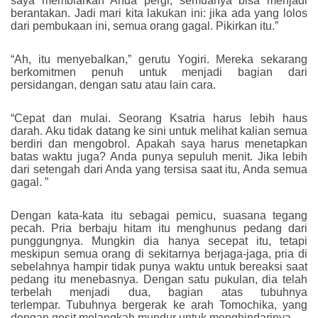
saya membiarkan Anda pergi, semuanya bisa menjadi
berantakan. Jadi mari kita lakukan ini: jika ada yang lolos
dari pembukaan ini, semua orang gagal. Pikirkan itu.”
“Ah, itu menyebalkan,” gerutu Yogiri. Mereka sekarang
berkomitmen penuh untuk menjadi bagian dari
persidangan, dengan satu atau lain cara.
“Cepat dan mulai. Seorang Ksatria harus lebih haus
darah. Aku tidak datang ke sini untuk melihat kalian semua
berdiri dan mengobrol. Apakah saya harus menetapkan
batas waktu juga? Anda punya sepuluh menit. Jika lebih
dari setengah dari Anda yang tersisa saat itu, Anda semua
gagal. ”
Dengan kata-kata itu sebagai pemicu, suasana tegang
pecah. Pria berbaju hitam itu menghunus pedang dari
punggungnya. Mungkin dia hanya secepat itu, tetapi
meskipun semua orang di sekitarnya berjaga-jaga, pria di
sebelahnya hampir tidak punya waktu untuk bereaksi saat
pedang itu menebasnya. Dengan satu pukulan, dia telah
terbelah menjadi dua, bagian atas tubuhnya
terlempar. Tubuhnya bergerak ke arah Tomochika, yang
dengan gesit melangkah mundur untuk menghindarinya.