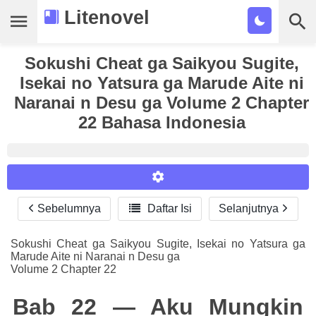
Litenovel
Sokushi Cheat ga Saikyou Sugite,
Daftar Novel
Isekai no Yatsura ga Marude Aite ni
Tamat
Naranai n Desu ga Volume 2 Chapter
22 Bahasa Indonesia
Genre
Tags
Bookmark
Sebelumnya

Daftar Isi
Selanjutnya
Reader Settings
Cari
Font :
Sokushi Cheat ga Saikyou Sugite, Isekai no Yatsura ga
Marude Aite ni Naranai n Desu ga
Titillium Web
Arial
Times New Roman
Volume 2 Chapter 22
Size :
Bab 22 — Aku Mungkin
A-
16
A+