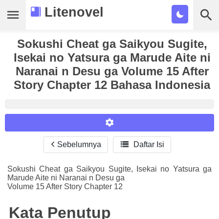
Litenovel
Sokushi Cheat ga Saikyou Sugite,
Daftar Novel
Isekai no Yatsura ga Marude Aite ni
Tamat
Naranai n Desu ga Volume 15 After
Story Chapter 12 Bahasa Indonesia
Genre
Tags
Bookmark
Sebelumnya

Daftar Isi
Reader Settings
Cari
Font :
Sokushi Cheat ga Saikyou Sugite, Isekai no Yatsura ga
Marude Aite ni Naranai n Desu ga
Titillium Web
Arial
Times New Roman
Volume 15 After Story Chapter 12
Size :
Kata Penutup
A-
16
A+