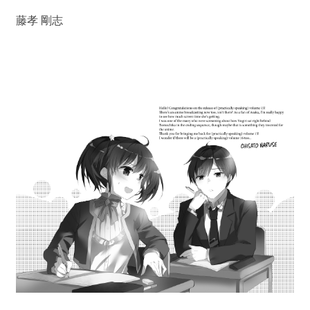
藤孝 剛志