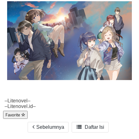
–Litenovel–
–Litenovel.id–
Favorite
Sebelumnya

Daftar Isi