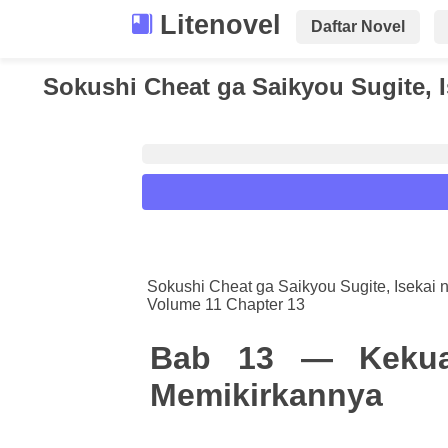
Litenovel
Daftar Novel
Sokushi Cheat ga Saikyou Sugite, I
Reader Settings
Font :
Sokushi Cheat ga Saikyou Sugite, Isekai 
Volume 11 Chapter 13
Titillium Web
Arial
Times New 
Size :
Bab 13 — Kekua
A-
16
A+
Memikirkannya