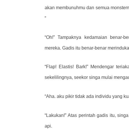
akan membunuhmu dan semua monstermu.
”
“Oh!” Tampaknya kedamaian benar-be
mereka. Gadis itu benar-benar merinduka
“Flap! Elastis! Bark!” Mendengar teri
sekelilingnya, seekor singa mulai menga
“Aha. aku pikir tidak ada individu yang 
“Lakukan!” Atas perintah gadis itu, sin
api.