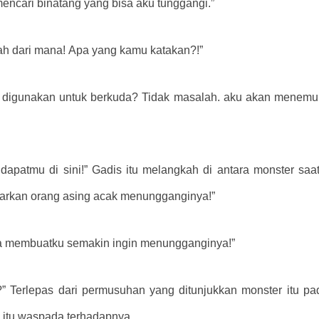
encari binatang yang bisa aku tunggangi.”
tah dari mana! Apa yang kamu katakan?!”
k digunakan untuk berkuda? Tidak masalah. aku akan menemu
pendapatmu di sini!” Gadis itu melangkah di antara monster s
biarkan orang asing acak menungganginya!”
ya membuatku semakin ingin menungganginya!”
?” Terlepas dari permusuhan yang ditunjukkan monster itu pa
 itu waspada terhadapnya.