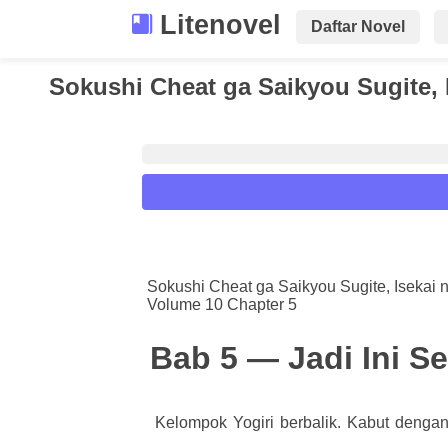
Litenovel
Daftar Novel
Sokushi Cheat ga Saikyou Sugite, 
Reader Settings
Font :
Sokushi Cheat ga Saikyou Sugite, Isekai 
Volume 10 Chapter 5
Titillium Web
Arial
Times New 
Size :
Bab 5 — Jadi Ini S
A-
16
A+
Kelompok Yogiri berbalik. Kabut dengan