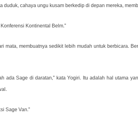
eka duduk, cahaya ungu kusam berkedip di depan mereka, mem
 Konferensi Kontinental Belm.”
dari mata, membuatnya sedikit lebih mudah untuk berbicara. B
h ada Sage di daratan,” kata Yogiri. Itu adalah hal utama yang
wal.
ksi Sage Van.”