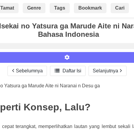
Tamat
Genre
Tags
Bookmark
Cari
Isekai no Yatsura ga Marude Aite ni Na
Bahasa Indonesia
Sebelumnya

Daftar Isi
Selanjutnya
no Yatsura ga Marude Aite ni Naranai n Desu ga
Roman
eperti Konsep, Lalu?
 cepat terangkat, memperlihatkan lautan yang lembut sekali l