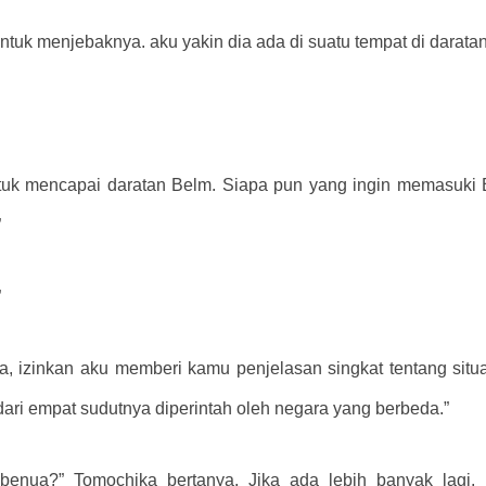
it untuk menjebaknya. aku yakin dia ada di suatu tempat di darata
ntuk mencapai daratan Belm. Siapa pun yang ingin memasuki B
”
”
 izinkan aku memberi kamu penjelasan singkat tentang situas
dari empat sudutnya diperintah oleh negara yang berbeda.”
benua?” Tomochika bertanya. Jika ada lebih banyak lagi,