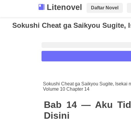
Litenovel
Daftar Novel
Sokushi Cheat ga Saikyou Sugite, I
Reader Settings
Font :
Sokushi Cheat ga Saikyou Sugite, Isekai 
Volume 10 Chapter 14
Titillium Web
Arial
Times New 
Size :
Bab 14 — Aku Tida
A-
16
A+
Disini