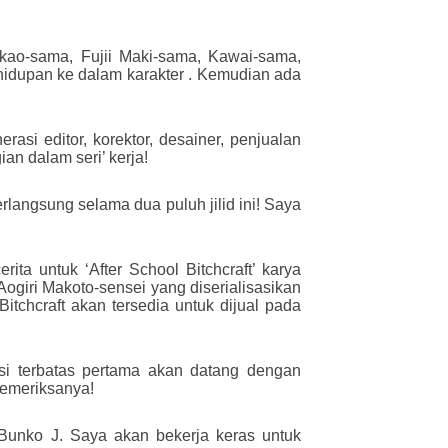
akao-sama, Fujii Maki-sama, Kawai-sama,
idupan ke dalam karakter . Kemudian ada
si editor, korektor, desainer, penjualan
n dalam seri’ kerja!
angsung selama dua puluh jilid ini! Saya
ita untuk ‘After School Bitchcraft’ karya
Aogiri Makoto-sensei yang diserialisasikan
itchcraft akan tersedia untuk dijual pada
si terbatas pertama akan datang dengan
memeriksanya!
 Bunko J. Saya akan bekerja keras untuk