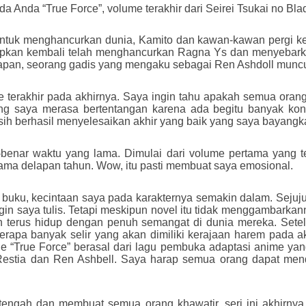
Anda “True Force”, volume terakhir dari Seirei Tsukai no Bla
ntuk menghancurkan dunia, Kamito dan kawan-kawan pergi k
pkan kembali telah menghancurkan Ragna Ys dan menyebarka
lapan, seorang gadis yang mengaku sebagai Ren Ashdoll mun
e terakhir pada akhirnya. Saya ingin tahu apakah semua oran
dang saya merasa bertentangan karena ada begitu banyak ko
ih berhasil menyelesaikan akhir yang baik yang saya bayangka
r-benar waktu yang lama. Dimulai dari volume pertama yang ter
lama delapan tahun. Wow, itu pasti membuat saya emosional.
ku, kecintaan saya pada karakternya semakin dalam. Sejujurn
gin saya tulis. Tetapi meskipun novel itu tidak menggambarkan
terus hidup dengan penuh semangat di dunia mereka. Setelah
erapa banyak selir yang akan dimiliki kerajaan harem pada akh
e “True Force” berasal dari lagu pembuka adaptasi anime yan
 Restia dan Ren Ashbell. Saya harap semua orang dapat men
i tengah dan membuat semua orang khawatir, seri ini akhirny