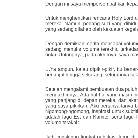
Dengan ini saya mempersembahkan kepada 
Untuk menghentikan rencana Holy Lord u
mereka. Namun, pedang suci yang dihidu
yang sedang dilahap oleh kekuatan kege
Dengan demikian, cerita mencapai volum
sedang menulis volume terakhir, terka
buku. Untungnya, pada akhirnya, saya mas
…Ya ampun, kalau dipikir-pikir, itu bena
berlanjut hingga sekarang, seluruhnya se
Setelah mengalami pembuatan dua puluh bu
mengakhirinya. Ada hal-hal yang masih in
yang panjang di depan mereka, dan akan 
yang saya pikirkan. Aku bertanya-tanya b
Ngomong-ngomong, inspirasi untuk subtitl
adalah lagu Est dan Kamito, serta lagu
volume terakhir.
Jadi, meskipun tingkat publikasi turun d