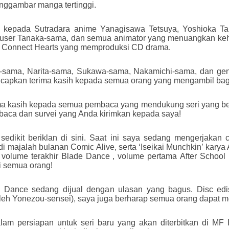
enggambar manga tertinggi.
sih kepada Sutradara anime Yanagisawa Tetsuya, Yoshioka T
user Tanaka-sama, dan semua animator yang menuangkan keh
i Connect Hearts yang memproduksi CD drama.
-sama, Narita-sama, Sukawa-sama, Nakamichi-sama, dan genera
apkan terima kasih kepada semua orang yang mengambil bagia
ima kasih kepada semua pembaca yang mendukung seri yang berl
aca dan survei yang Anda kirimkan kepada saya!
dikit beriklan di sini. Saat ini saya sedang mengerjakan cer
i majalah bulanan Comic Alive, serta ‘Iseikai Munchkin’ karya 
 volume terakhir Blade Dance , volume pertama After School B
i semua orang!
 Dance sedang dijual dengan ulasan yang bagus. Disc edi
 oleh Yonezou-sensei), saya juga berharap semua orang dapat 
alam persiapan untuk seri baru yang akan diterbitkan di MF