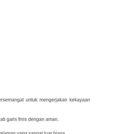
 bersemangat untuk mengerjakan kekayaan
i garis finis dengan aman.
alaman yang sangat luar biasa.