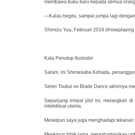
membawa buku baru kepada semua orang se
—Kalau begitu, sampai jumpa lagi dengan 
Shimizu Yuu, Februari 2019 (#nowplaying
Kata Penutup Ilustrator
Salam, ini Shimesaba Kohada, penanggung
Seirei Tsukai no Blade Dance akhirnya m
Sepanjang empat jilid ini, melangkah d
intelektual utama.
Meskipun saya juga menghadapi tekanan y
Meskipun tidak lama, mengilustrasikan un