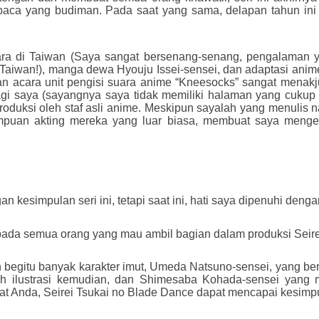
aca yang budiman. Pada saat yang sama, delapan tahun ini
ra di Taiwan (Saya sangat bersenang-senang, pengalaman ya
Taiwan!), manga dewa Hyouju Issei-sensei, dan adaptasi anime
an acara unit pengisi suara anime “Kneesocks” sangat menakj
gi saya (sayangnya saya tidak memiliki halaman yang cukup u
roduksi oleh staf asli anime. Meskipun sayalah yang menulis 
an akting mereka yang luar biasa, membuat saya mengerti
gan kesimpulan seri ini, tetapi saat ini, hati saya dipenuhi den
epada semua orang yang mau ambil bagian dalam produksi Seire
egitu banyak karakter imut, Umeda Natsuno-sensei, yang bert
h ilustrasi kemudian, dan Shimesaba Kohada-sensei yang mel
at Anda, Seirei Tsukai no Blade Dance dapat mencapai kesim