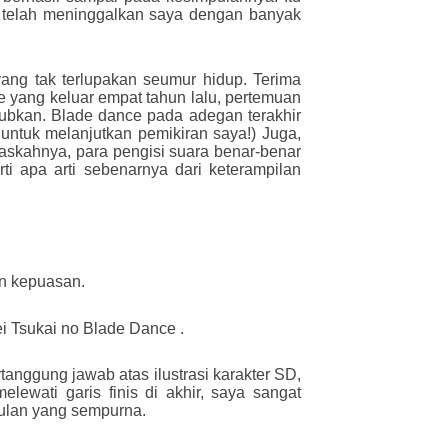
 telah meninggalkan saya dengan banyak
ng tak terlupakan seumur hidup. Terima
 yang keluar empat tahun lalu, pertemuan
ubkan. Blade dance pada adegan terakhir
ntuk melanjutkan pemikiran saya!) Juga,
naskahnya, para pengisi suara benar-benar
 apa arti sebenarnya dari keterampilan
gan kepuasan.
i Tsukai no Blade Dance .
anggung jawab atas ilustrasi karakter SD,
ewati garis finis di akhir, saya sangat
pulan yang sempurna.