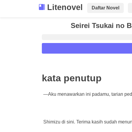
Litenovel
Daftar Novel
Seirei Tsukai no 
Reader Settings
Font :
kata penutup
Titillium Web
Arial
Times New 
Size :
—Aku menawarkan ini padamu, tarian ped
A-
16
A+
Shimizu di sini. Terima kasih sudah men