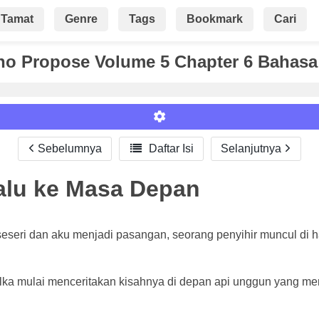
Tamat
Genre
Tags
Bookmark
Cari
o Propose Volume 5 Chapter 6 Bahasa
Sebelumnya

Daftar Isi
Selanjutnya
alu ke Masa Depan
Roman
 Iseseri dan aku menjadi pasangan, seorang penyihir muncul di 
ulka mulai menceritakan kisahnya di depan api unggun yang me