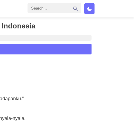
 Indonesia
hadapanku.”
nyala-nyala.