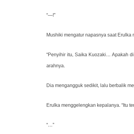
“—!”
Mushiki mengatur napasnya saat Erulka 
“Penyihir itu, Saika Kuozaki… Apakah d
arahnya.
Dia mengangguk sedikit, lalu berbalik
Erulka menggelengkan kepalanya. “Itu te
“…”