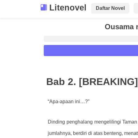
Litenovel
Daftar Novel
Ousama n
Reader Settings
Font :
Bab 2. [BREAKING]
Titillium Web
Arial
Times New 
Size :
“Apa-apaan ini…?”
A-
16
A+
Dinding penghalang mengelilingi Taman 
jumlahnya, berdiri di atas benteng, me