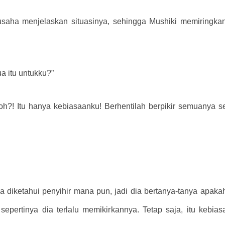
rusaha menjelaskan situasinya, sehingga Mushiki memiringk
 itu untukku?”
h?! Itu hanya kebiasaanku! Berhentilah berpikir semuanya se
a diketahui penyihir mana pun, jadi dia bertanya-tanya apa
pertinya dia terlalu memikirkannya. Tetap saja, itu kebiasa