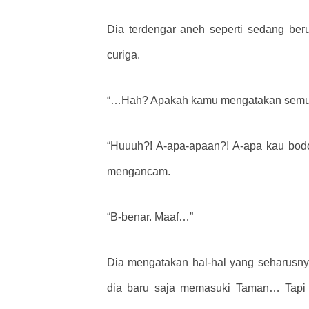
Dia terdengar aneh seperti sedang be
curiga.
“…Hah? Apakah kamu mengatakan semua
“Huuuh?! A-apa-apaan?! A-apa kau bodo
mengancam.
“B-benar. Maaf…”
Dia mengatakan hal-hal yang seharusny
dia baru saja memasuki Taman… Tapi se