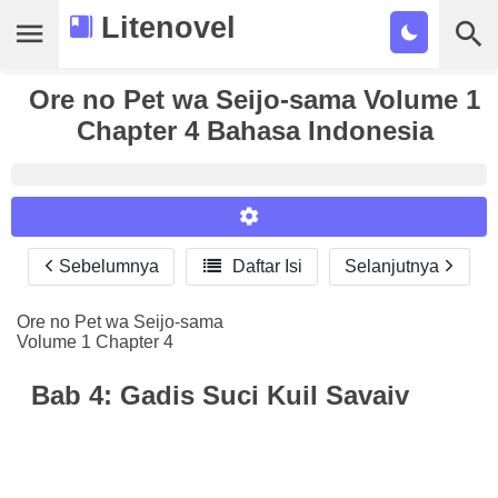
Litenovel
Ore no Pet wa Seijo-sama Volume 1
Daftar Novel
Chapter 4 Bahasa Indonesia
Tamat
Genre
Tags
Sebelumnya

Daftar Isi
Selanjutnya
Reader Settings
Bookmark
Font :
Ore no Pet wa Seijo-sama
Cari
Volume 1 Chapter 4
Titillium Web
Arial
Times New Roman
Size :
Bab 4: Gadis Suci Kuil Savaiv
A-
16
A+