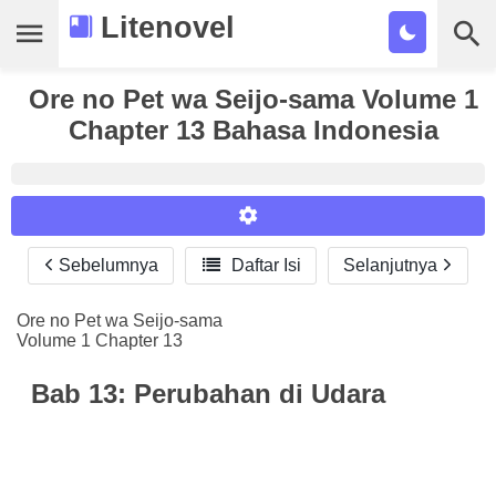
Litenovel
Ore no Pet wa Seijo-sama Volume 1
Daftar Novel
Chapter 13 Bahasa Indonesia
Tamat
Genre
Tags
Sebelumnya

Daftar Isi
Selanjutnya
Reader Settings
Bookmark
Font :
Ore no Pet wa Seijo-sama
Cari
Volume 1 Chapter 13
Titillium Web
Arial
Times New Roman
Size :
Bab 13: Perubahan di Udara
A-
16
A+