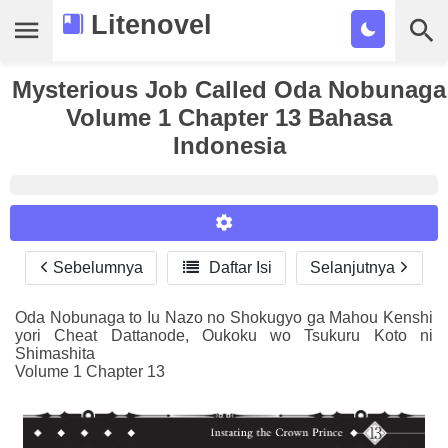
Litenovel
Mysterious Job Called Oda Nobunaga
Daftar Novel
Volume 1 Chapter 13 Bahasa
Tamat
Indonesia
Genre
Tags
Bookmark
Sebelumnya

Daftar Isi
Selanjutnya
Reader Settings
Cari
Font :
Oda Nobunaga to Iu Nazo no Shokugyo ga Mahou Kenshi
yori Cheat Dattanode, Oukoku wo Tsukuru Koto ni
Titillium Web
Arial
Times New Roman
Shimashita
Volume 1 Chapter 13
Size :
A-
16
A+