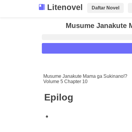
Litenovel
Daftar Novel
Musume Janakute M
Reader Settings
Font :
Musume Janakute Mama ga Sukinano!?
Volume 5 Chapter 10
Titillium Web
Arial
Times New 
Size :
Epilog
A-
16
A+
♠