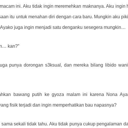
emacam ini. Aku tidak ingin meremehkan maknanya. Aku ingin h
 itu untuk menahan diri dengan cara baru. Mungkin aku pikir 
 Ayako juga ingin menjadi satu denganku sesegera mungkin…
kin… kan?”
ga punya dorongan s3ksual, dan mereka bilang libido wanita
ambahkan bawang putih ke gyoza malam ini karena Nona Aya
ng fisik terjadi dan ingin memperhatikan bau napasnya?
 Aku sama sekali tidak tahu. Aku tidak punya cukup pengalama