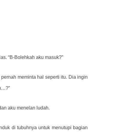
elas. “B-Bolehkah aku masuk?”
pernah meminta hal seperti itu. Dia ingin
au…?”
dan aku menelan ludah.
anduk di tubuhnya untuk menutupi bagian