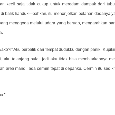
s dan kecil saja tidak cukup untuk meredam dampak dari tu
 di balik handuk—bahkan, itu menonjolkan belahan dadanya y
s yang menggoda melalui udara yang beruap, mengarahkan pa
a.
o?!” Aku berbalik dari tempat dudukku dengan panik. Kupikir
gi, aku telanjang bulat, jadi aku tidak bisa membiarkannya m
h area mandi, ada cermin tepat di depanku. Cermin itu sedikit
u.”