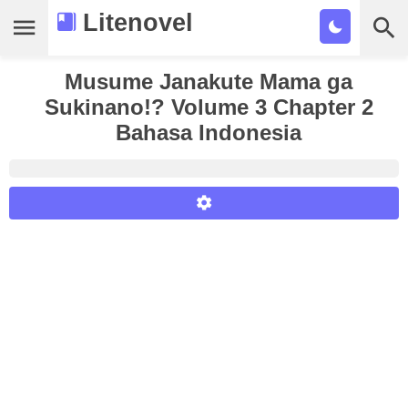
Litenovel
Daftar Novel
Musume Janakute Mama ga
Sukinano!? Volume 3 Chapter 2
Tamat
Bahasa Indonesia
Genre
Tags
Bookmark
Cari