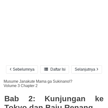
Sebelumnya

Daftar Isi
Selanjutnya
Reader Settings
Font :
Musume Janakute Mama ga Sukinano!?
Volume 3 Chapter 2
Titillium Web
Arial
Times New Roman
Size :
Bab 2: Kunjungan ke
A-
16
A+
Tokyo dan Baju Renang