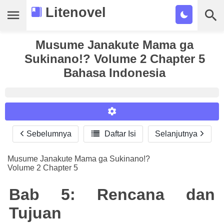
Litenovel
Daftar Novel
Musume Janakute Mama ga
Sukinano!? Volume 2 Chapter 5
Tamat
Bahasa Indonesia
Genre
Tags
Bookmark
Sebelumnya

Daftar Isi
Selanjutnya
Reader Settings
Cari
Font :
Musume Janakute Mama ga Sukinano!?
Volume 2 Chapter 5
Titillium Web
Arial
Times New Roman
Size :
Bab 5: Rencana dan
A-
16
A+
Tujuan