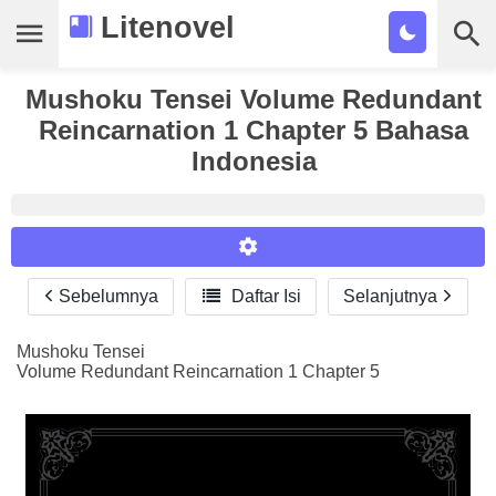
Litenovel
Mushoku Tensei Volume Redundant
Daftar Novel
Reincarnation 1 Chapter 5 Bahasa
Tamat
Indonesia
Genre
Tags
Bookmark
Sebelumnya

Daftar Isi
Selanjutnya
Reader Settings
Cari
Font :
Mushoku Tensei
Volume Redundant Reincarnation 1 Chapter 5
Titillium Web
Arial
Times New Roman
Size :
A-
16
A+