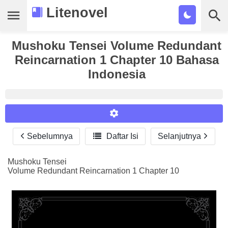
Litenovel
Mushoku Tensei Volume Redundant
Daftar Novel
Reincarnation 1 Chapter 10 Bahasa
Tamat
Indonesia
Genre
Tags
Bookmark
Sebelumnya

Daftar Isi
Selanjutnya
Reader Settings
Cari
Font :
Mushoku Tensei
Volume Redundant Reincarnation 1 Chapter 10
Titillium Web
Arial
Times New Roman
Size :
A-
16
A+