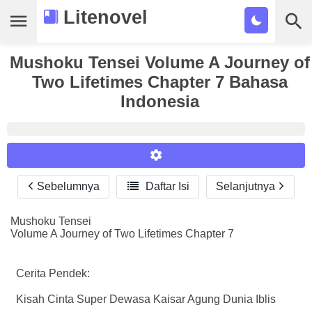
Litenovel
Mushoku Tensei Volume A Journey of
Daftar Novel
Two Lifetimes Chapter 7 Bahasa
Tamat
Indonesia
Genre
Tags
Bookmark
Sebelumnya

Daftar Isi
Selanjutnya
Reader Settings
Cari
Font :
Mushoku Tensei
Volume A Journey of Two Lifetimes Chapter 7
Titillium Web
Arial
Times New Roman
Size :
Cerita Pendek:
A-
16
A+
Kisah Cinta Super Dewasa Kaisar Agung Dunia Iblis