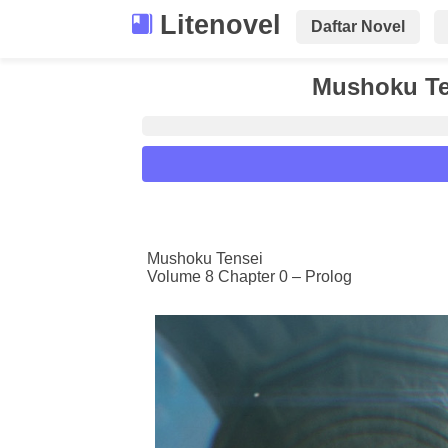
Litenovel
Daftar Novel
Mushoku Ten
Reader Settings
Font :
Mushoku Tensei
Volume 8 Chapter 0 – Prolog
Titillium Web
Arial
Times New 
Size :
A-
16
A+