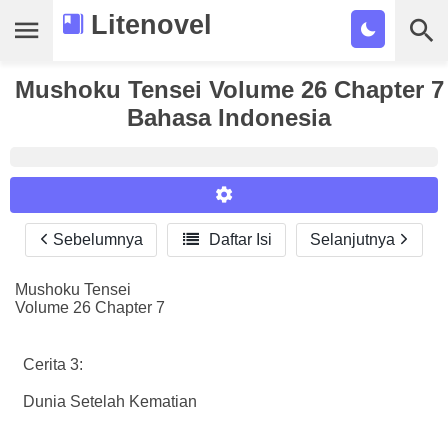
Litenovel
Mushoku Tensei Volume 26 Chapter 7
Daftar Novel
Bahasa Indonesia
Tamat
Genre
Tags
Sebelumnya

Daftar Isi
Selanjutnya
Reader Settings
Bookmark
Font :
Mushoku Tensei
Cari
Volume 26 Chapter 7
Titillium Web
Arial
Times New Roman
Size :
Cerita 3:
A-
16
A+
Dunia Setelah Kematian