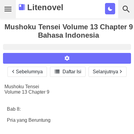
Litenovel
Mushoku Tensei Volume 13 Chapter 9
Daftar Novel
Bahasa Indonesia
Tamat
Genre
Tags
Sebelumnya

Daftar Isi
Selanjutnya
Reader Settings
Bookmark
Font :
Mushoku Tensei
Cari
Volume 13 Chapter 9
Titillium Web
Arial
Times New Roman
Size :
Bab 8:
A-
16
A+
Pria yang Beruntung