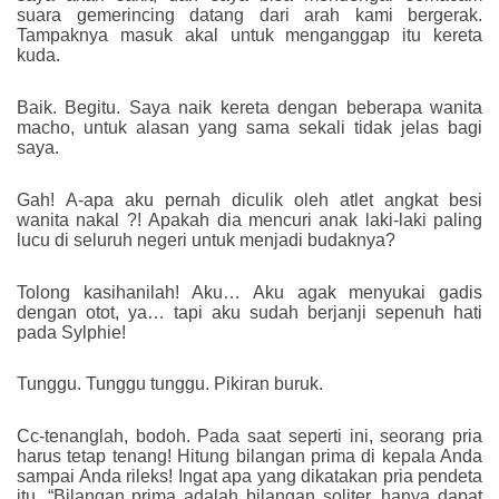
suara gemerincing datang dari arah kami bergerak.
Tampaknya masuk akal untuk menganggap itu kereta
kuda.
Baik. Begitu. Saya naik kereta dengan beberapa wanita
macho, untuk alasan yang sama sekali tidak jelas bagi
saya.
Gah! A-apa aku pernah diculik oleh atlet angkat besi
wanita nakal ?! Apakah dia mencuri anak laki-laki paling
lucu di seluruh negeri untuk menjadi budaknya?
Tolong kasihanilah! Aku… Aku agak menyukai gadis
dengan otot, ya… tapi aku sudah berjanji sepenuh hati
pada Sylphie!
Tunggu. Tunggu tunggu. Pikiran buruk.
Cc-tenanglah, bodoh. Pada saat seperti ini, seorang pria
harus tetap tenang! Hitung bilangan prima di kepala Anda
sampai Anda rileks! Ingat apa yang dikatakan pria pendeta
itu. “Bilangan prima adalah bilangan soliter, hanya dapat