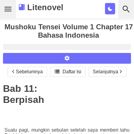
Litenovel
Mushoku Tensei Volume 1 Chapter 17
Daftar Novel
Bahasa Indonesia
Tamat
Genre
Tags
Sebelumnya

Daftar Isi
Selanjutnya
Reader Settings
Bookmark
Font :
Bab 11:
Cari
Titillium Web
Arial
Times New Roman
Berpisah
Size :
A-
16
A+
Suatu pagi, mungkin sebulan setelah saya memberi tahu