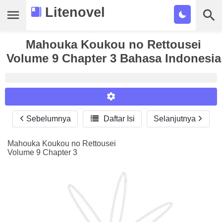
Litenovel
Daftar Novel
Mahouka Koukou no Rettousei
Volume 9 Chapter 3 Bahasa Indonesia
Tamat
Genre
Tags
Sebelumnya

Daftar Isi
Selanjutnya
Reader Settings
Bookmark
Font :
Mahouka Koukou no Rettousei
Cari
Volume 9 Chapter 3
Titillium Web
Arial
Times New Roman
Size :
A-
16
A+